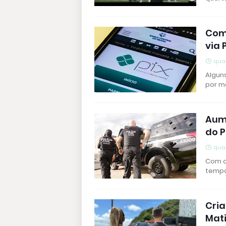
Com
via 
quar
Algun
por m
Aum
do 
quar
Com o
tempo
Cri
Mat