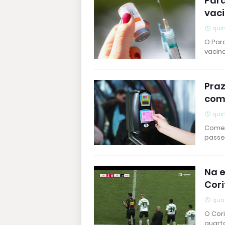
Para
vaci
quin
O Par
vacina
Praz
com
quin
Começ
passe
Na e
Cori
quar
O Cori
quarta