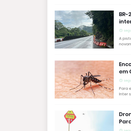
BR-2
inte
segu
A pist
novam
Enc
em C
segu
Para 
Inter 
Dron
Par
segu