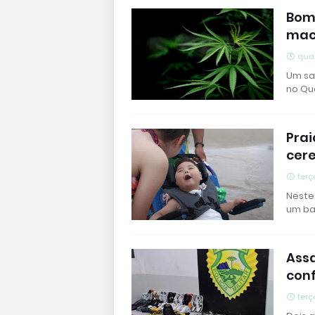
Bomb
mac
quar
Um sa
no Qua
Prai
cer
terç
Neste
um ba
Assa
conf
terç