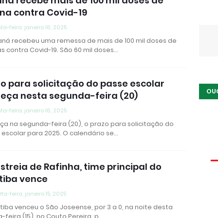
ná recebe mais de 100 mil doses de
na contra Covid-19
ta-feira, janeiro 16, 2025
aná recebeu uma remessa de mais de 100 mil doses de
s contra Covid-19. São 60 mil doses…
o para solicitação do passe escolar
OU
eça nesta segunda-feira (20)
ta-feira, janeiro 16, 2025
a na segunda-feira (20), o prazo para solicitação do
 escolar para 2025. O calendário se…
streia de Rafinha, time principal do
tiba vence
ta-feira, janeiro 15, 2025
tiba venceu o São Joseense, por 3 a 0, na noite desta
-feira (15), no Couto Pereira, p…