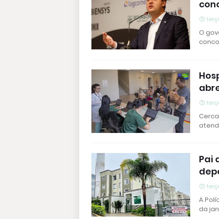
conc
terç
O gov
conco
Hosp
abr
terç
Cerca
atend
Pai 
dep
terç
A Polí
da ja