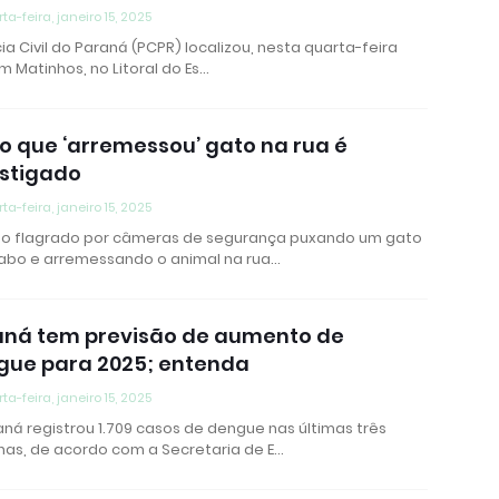
ta-feira, janeiro 15, 2025
cia Civil do Paraná (PCPR) localizou, nesta quarta-feira
em Matinhos, no Litoral do Es…
o que ‘arremessou’ gato na rua é
estigado
ta-feira, janeiro 15, 2025
so flagrado por câmeras de segurança puxando um gato
rabo e arremessando o animal na rua…
aná tem previsão de aumento de
gue para 2025; entenda
ta-feira, janeiro 15, 2025
ná registrou 1.709 casos de dengue nas últimas três
as, de acordo com a Secretaria de E…