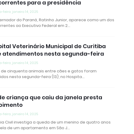
orrentes para a presidência
a-feira, janeiro 14, 2025
ernador do Paraná, Ratinho Junior, aparece como um dos
rrentes ao Executivo Federal em 2…
ital Veterinário Municipal de Curitiba
e atendimentos nesta segunda-feira
a-feira, janeiro 14, 2025
 de cinquenta animais entre cães e gatos foram
idos nesta segunda-feira (13), no Hospita…
de criança que caiu da janela presta
oimento
a-feira, janeiro 14, 2025
cia Civil investiga a queda de um menino de quatro anos
nela de um apartamento em São J…