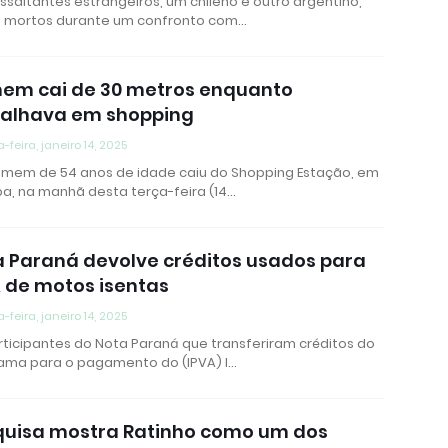
ssaltantes estrangeiros, um chileno e outro argentino,
 mortos durante um confronto com…
em cai de 30 metros enquanto
balhava em shopping
a-feira, janeiro 14, 2025
mem de 54 anos de idade caiu do Shopping Estação, em
ba, na manhã desta terça-feira (14…
 Paraná devolve créditos usados para
 de motos isentas
a-feira, janeiro 14, 2025
rticipantes do Nota Paraná que transferiram créditos do
ama para o pagamento do (IPVA) I…
quisa mostra Ratinho como um dos