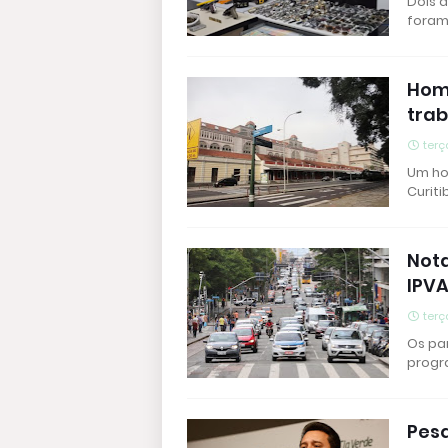
Dois a
foram
Hom
tra
terç
Um ho
Curiti
Nota
IPVA
terç
Os pa
progr
Pes