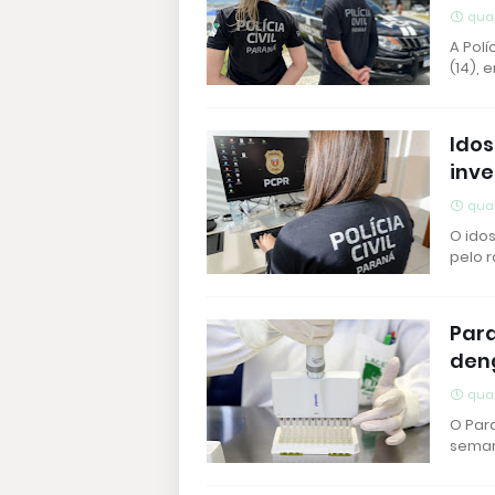
quar
A Polí
(14), 
Idos
inv
quar
O ido
pelo 
Par
den
quar
O Para
seman