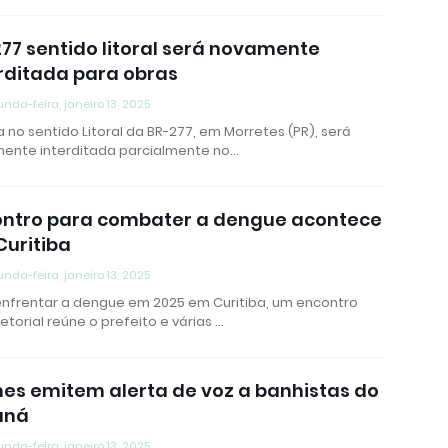
77 sentido litoral será novamente
rditada para obras
nda-feira, janeiro 13, 2025
a no sentido Litoral da BR-277, em Morretes (PR), será
ente interditada parcialmente no…
ontro para combater a dengue acontece
uritiba
nda-feira, janeiro 13, 2025
enfrentar a dengue em 2025 em Curitiba, um encontro
setorial reúne o prefeito e várias …
es emitem alerta de voz a banhistas do
aná
nda-feira, janeiro 13, 2025