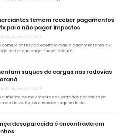
erciantes temem receber pagamentos
Pix para não pagar impostos
ta-feira, janeiro 15, 2025
s comerciantes não aceitam mais o pagamento via pix
edo de ter que pagar “novos tributo…
entam saques de cargas nas rodovias
Paraná
ta-feira, janeiro 15, 2025
 aumento de movimento nas estradas por causa da
rada de verão, os casos de saques de ca…
ança desaparecida é encontrada em
inhos