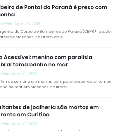
eiro de Pontal do Paraná é preso com
onha
ta-feira, janeiro 15, 2025
rgento do Corpo de Bombeiros do Paraná (CBPR), lotado
rtel de Matinhos, no Litoral do e…
a Acessível: menino com paralisia
ebral toma banho no mar
a-feira, janeiro 14, 2025
 fim de semana um menino com paralisia cerebral tomou
nho de mar em Matinhos, no litoral…
ltantes de joalheria são mortos em
ronto em Curitiba
a-feira, janeiro 14, 2025