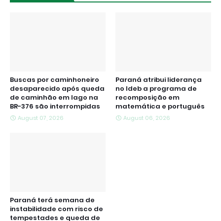
Buscas por caminhoneiro
Paraná atribui liderança
desaparecido após queda
no Ideb a programa de
de caminhão em lago na
recomposição em
BR-376 são interrompidas
matemática e português
August 07, 2026
August 06, 2026
Paraná terá semana de
instabilidade com risco de
tempestades e queda de