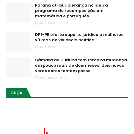
Paraná atribui liderança no Ideb a
programa de recomposição em
matemática e português
August 06, 2026
DPE-PR oferta suporte jurídico a mulheres
vítimas de violência política
August 06, 2026
Câmara de Curitiba tem terceira mudança
em pouco mais de dois meses; dois novos
vereadores tomam posse
August 03, 2026
OUÇA