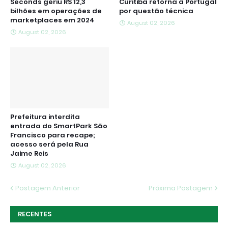
Seconds geriu R$ 12,3
Curitiba retorna a Portugal
bilhões em operações de
por questão técnica
marketplaces em 2024
August 02, 2026
August 02, 2026
Prefeitura interdita
entrada do SmartPark São
Francisco para recape;
acesso será pela Rua
Jaime Reis
August 02, 2026
Postagem Anterior
Próxima Postagem
RECENTES