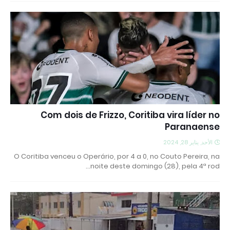
Com dois de Frizzo, Coritiba vira líder no
Paranaense
الأحد, يناير 28, 2024
O Coritiba venceu o Operário, por 4 a 0, no Couto Pereira, na
noite deste domingo (28), pela 4ª rod…