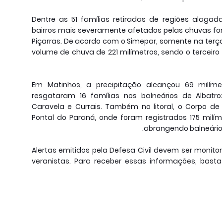
Dentre as 51 famílias retiradas de regiões alaga
bairros mais severamente afetados pelas chuvas fo
Piçarras. De acordo com o Simepar, somente na terça-
volume de chuva de 221 milímetros, sendo o terceiro 
Em Matinhos, a precipitação alcançou 69 milíme
resgataram 16 famílias nos balneários de Albatroz,
Caravela e Currais. Também no litoral, o Corpo d
Pontal do Paraná, onde foram registrados 175 milím
abrangendo balneários
Alertas emitidos pela Defesa Civil devem ser monit
veranistas. Para receber essas informações, bas