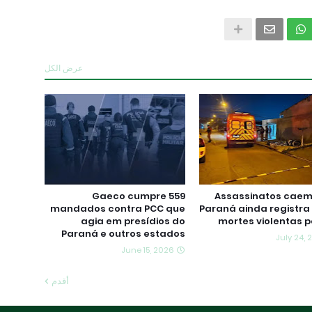
عرض الكل
Gaeco cumpre 559
Assassinatos caem
mandados contra PCC que
Paraná ainda registra
agia em presídios do
mortes violentas p
Paraná e outros estados
July 24,
June 15, 2026
أقدم