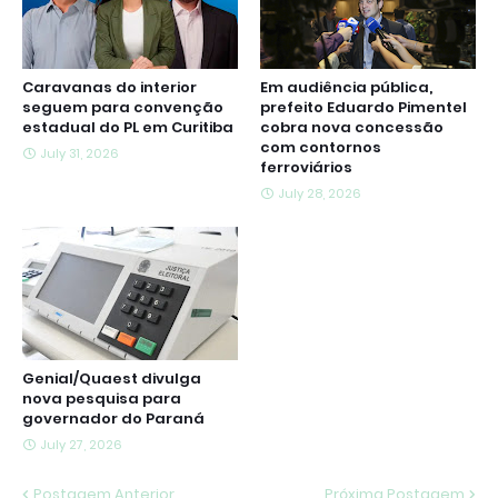
Caravanas do interior
Em audiência pública,
seguem para convenção
prefeito Eduardo Pimentel
estadual do PL em Curitiba
cobra nova concessão
com contornos
July 31, 2026
ferroviários
July 28, 2026
Genial/Quaest divulga
nova pesquisa para
governador do Paraná
July 27, 2026
Postagem Anterior
Próxima Postagem