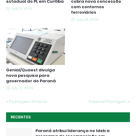
estadual do PL em Curitiba
cobra nova concessão
com contornos
July 31, 2026
ferroviários
July 28, 2026
Genial/Quaest divulga
nova pesquisa para
governador do Paraná
July 27, 2026
Postagem Anterior
Próxima Postagem
RECENTES
Paraná atribui liderança no Ideb a