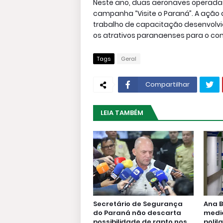
Neste ano, duas aeronaves operadas
campanha “Visite o Paraná”. A ação
trabalho de capacitação desenvolvi
os atrativos paranaenses para o com
Tags
Geral
Compartilhar
LEIA TAMBÉM
Secretário de Segurança
Ana B
do Paraná não descarta
medi
possibilidade de rapto nos
polil