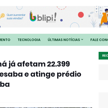
MENTO
TECNOLOGIA
ÚLTIMAS NOTÍCIAS
FALE CO
RE
á já afetam 22.399
esaba e atinge prédio
iba