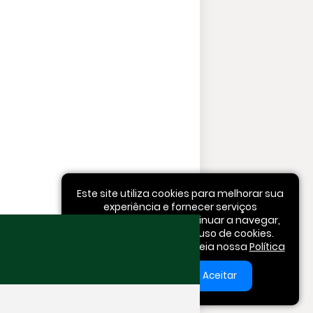
Este site utiliza cookies para melhorar sua
experiência e fornecer serviços
personalizados. Ao continuar a navegar,
você concorda com o uso de cookies.
Para mais informações, leia nossa
Política
de Privacidade
.
Aceitar
Quem Somos
Contato
RTL Version