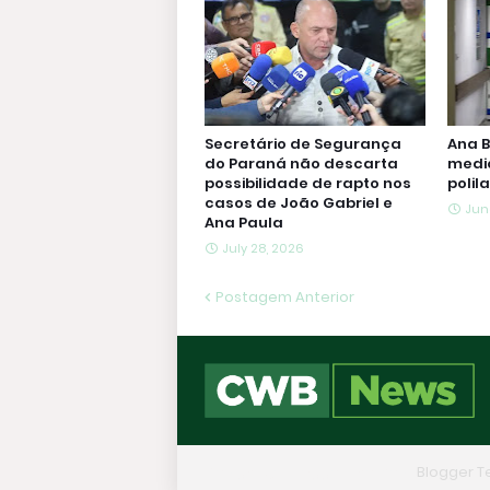
Secretário de Segurança
Ana B
do Paraná não descarta
medi
possibilidade de rapto nos
polil
casos de João Gabriel e
Jun
Ana Paula
July 28, 2026
Postagem Anterior
Design by -
Blogger Themes
|
Blogger 