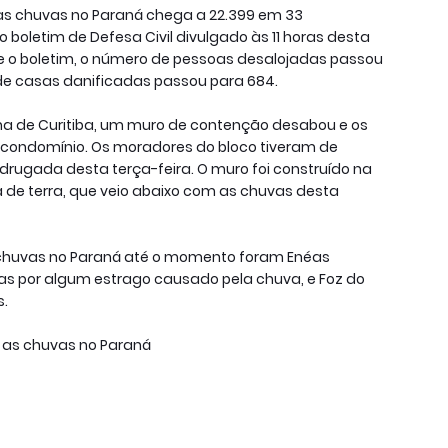
s chuvas no Paraná chega a 22.399 em 33
 boletim de Defesa Civil divulgado às 11 horas desta
e o boletim, o número de pessoas desalojadas passou
de casas danificadas passou para 684.
ana de Curitiba, um muro de contenção desabou e os
 condomínio. Os moradores do bloco tiveram de
rugada desta terça-feira. O muro foi construído na
a de terra, que veio abaixo com as chuvas desta
 chuvas no Paraná até o momento foram Enéas
s por algum estrago causado pela chuva, e Foz do
s.
 as chuvas no Paraná