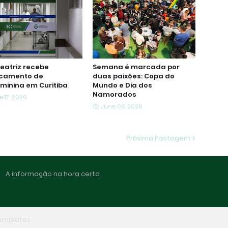
eatriz recebe
Semana é marcada por
camento de
duas paixões: Copa do
aminina em Curitiba
Mundo e Dia dos
Namorados
e 17, 2026
June 08, 2026
Próxima Postagem
A informação na hora certa
Templates
Home