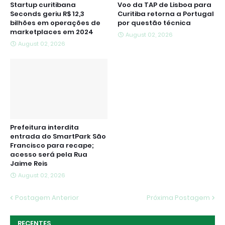
Startup curitibana
Voo da TAP de Lisboa para
Seconds geriu R$ 12,3
Curitiba retorna a Portugal
bilhões em operações de
por questão técnica
marketplaces em 2024
August 02, 2026
August 02, 2026
Prefeitura interdita
entrada do SmartPark São
Francisco para recape;
acesso será pela Rua
Jaime Reis
August 02, 2026
Postagem Anterior
Próxima Postagem
RECENTES