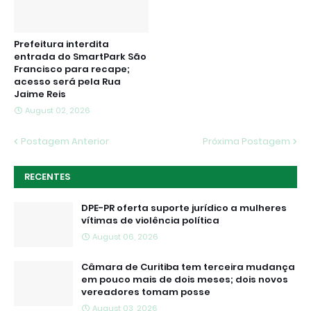
Prefeitura interdita
entrada do SmartPark São
Francisco para recape;
acesso será pela Rua
Jaime Reis
August 02, 2026
Postagem Anterior
Próxima Postagem
RECENTES
DPE-PR oferta suporte jurídico a mulheres
vítimas de violência política
August 06, 2026
Câmara de Curitiba tem terceira mudança
em pouco mais de dois meses; dois novos
vereadores tomam posse
August 03, 2026