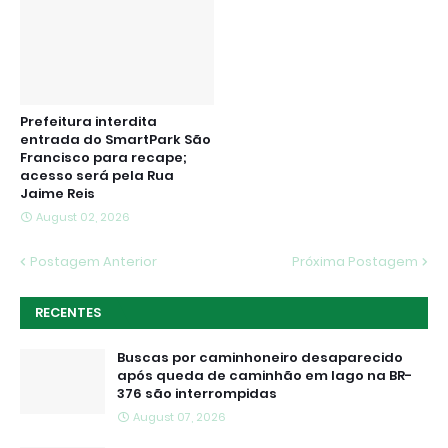
Prefeitura interdita
entrada do SmartPark São
Francisco para recape;
acesso será pela Rua
Jaime Reis
August 02, 2026
Postagem Anterior
Próxima Postagem
RECENTES
Buscas por caminhoneiro desaparecido
após queda de caminhão em lago na BR-
376 são interrompidas
August 07, 2026