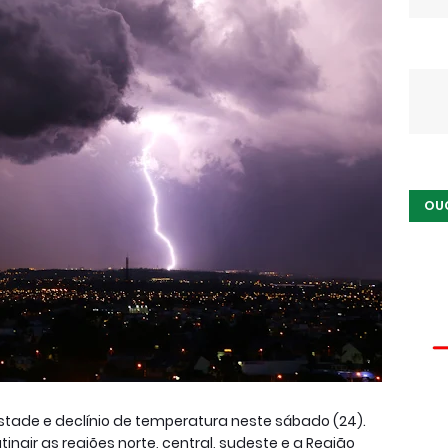
OU
tade e declínio de temperatura neste sábado (24).
ingir as regiões norte, central, sudeste e a Região