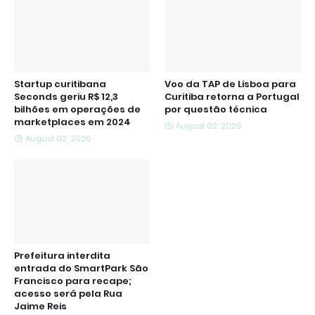
Startup curitibana
Voo da TAP de Lisboa para
Seconds geriu R$ 12,3
Curitiba retorna a Portugal
bilhões em operações de
por questão técnica
marketplaces em 2024
August 02, 2026
August 02, 2026
Prefeitura interdita
entrada do SmartPark São
Francisco para recape;
acesso será pela Rua
Jaime Reis