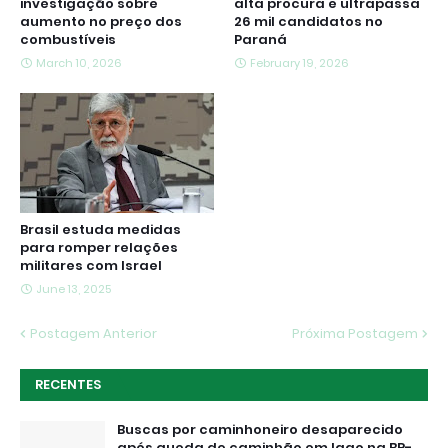
investigação sobre
alta procura e ultrapassa
aumento no preço dos
26 mil candidatos no
combustíveis
Paraná
March 10, 2026
February 19, 2026
Brasil estuda medidas
para romper relações
militares com Israel
June 13, 2025
Postagem Anterior
Próxima Postagem
RECENTES
Buscas por caminhoneiro desaparecido
após queda de caminhão em lago na BR-