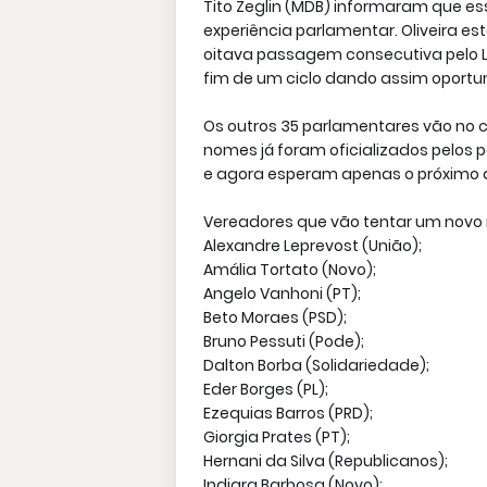
Tito Zeglin (MDB) informaram que es
experiência parlamentar. Oliveira e
oitava passagem consecutiva pelo 
fim de um ciclo dando assim oport
Os outros 35 parlamentares vão no
nomes já foram oficializados pelos
e agora esperam apenas o próximo d
Vereadores que vão tentar um novo
Alexandre Leprevost (União);
Amália Tortato (Novo);
Angelo Vanhoni (PT);
Beto Moraes (PSD);
Bruno Pessuti (Pode);
Dalton Borba (Solidariedade);
Eder Borges (PL);
Ezequias Barros (PRD);
Giorgia Prates (PT);
Hernani da Silva (Republicanos);
Indiara Barbosa (Novo);