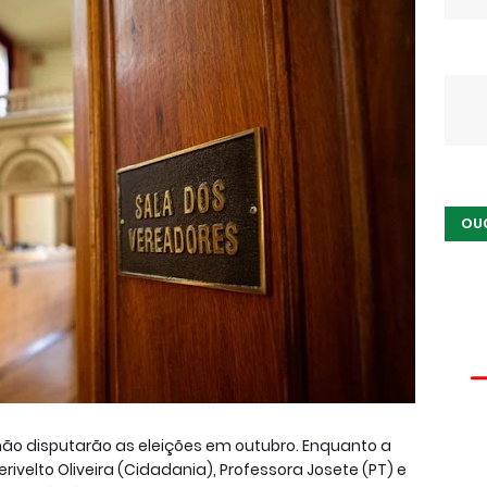
OU
não disputarão as eleições em outubro. Enquanto a
velto Oliveira (Cidadania), Professora Josete (PT) e