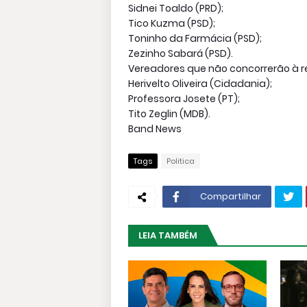
Sidnei Toaldo (PRD);
Tico Kuzma (PSD);
Toninho da Farmácia (PSD);
Zezinho Sabará (PSD).
Vereadores que não concorrerão à r
Herivelto Oliveira (Cidadania);
Professora Josete (PT);
Tito Zeglin (MDB).
Band News
Tags
Politica
Compartilhar
LEIA TAMBÉM