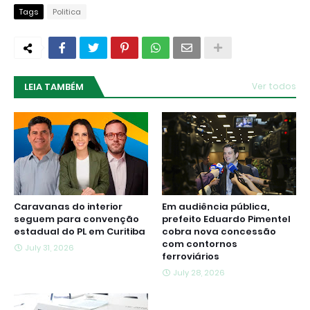
Tags
Politica
LEIA TAMBÉM
Ver todos
Caravanas do interior
Em audiência pública,
seguem para convenção
prefeito Eduardo Pimentel
estadual do PL em Curitiba
cobra nova concessão
com contornos
July 31, 2026
ferroviários
July 28, 2026