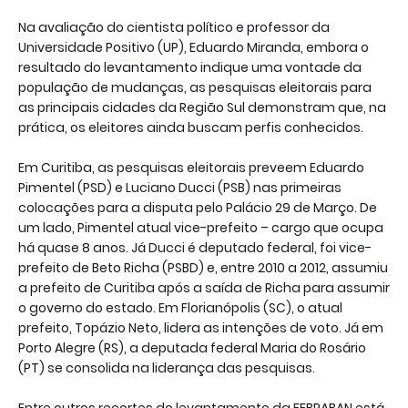
Na avaliação do cientista político e professor da
Universidade Positivo (UP), Eduardo Miranda, embora o
resultado do levantamento indique uma vontade da
população de mudanças, as pesquisas eleitorais para
as principais cidades da Região Sul demonstram que, na
prática, os eleitores ainda buscam perfis conhecidos.
Em Curitiba, as pesquisas eleitorais preveem Eduardo
Pimentel (PSD) e Luciano Ducci (PSB) nas primeiras
colocações para a disputa pelo Palácio 29 de Março. De
um lado, Pimentel atual vice-prefeito – cargo que ocupa
há quase 8 anos. Já Ducci é deputado federal, foi vice-
prefeito de Beto Richa (PSBD) e, entre 2010 a 2012, assumiu
a prefeito de Curitiba após a saída de Richa para assumir
o governo do estado. Em Florianópolis (SC), o atual
prefeito, Topázio Neto, lidera as intenções de voto. Já em
Porto Alegre (RS), a deputada federal Maria do Rosário
(PT) se consolida na liderança das pesquisas.
Entre outros recortes do levantamento da FEBRABAN está