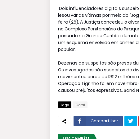
Dois influenciadores digitais susp
lesou várias vítimas por meio do “Jo
feira (26). A Justiça concedeu o alv
no Complexo Penitenciário de Piraqu
passado na Grande Curitiba durante 
um esquema envolvido em crimes de
popular.
Dezenas de suspeitos são presos du
Os investigados são suspeitos de div
movimentou cerca de R$12 milhões co
Operação Tigrinho foi em novembro 
causou prejuízos expressivos. Band 
Tags
Geral
Compartilhar
LEIA TAMBÉM