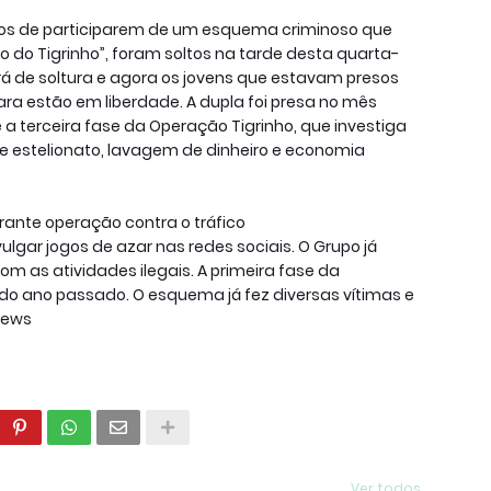
eitos de participarem de um esquema criminoso que
go do Tigrinho”, foram soltos na tarde desta quarta-
ará de soltura e agora os jovens que estavam presos
ara estão em liberdade. A dupla foi presa no mês
a terceira fase da Operação Tigrinho, que investiga
 estelionato, lavagem de dinheiro e economia
rante operação contra o tráfico
ulgar jogos de azar nas redes sociais. O Grupo já
m as atividades ilegais. A primeira fase da
do ano passado. O esquema já fez diversas vítimas e
News
Ver todos