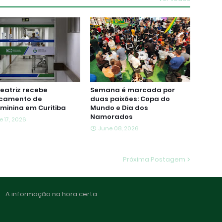
eatriz recebe
Semana é marcada por
camento de
duas paixões: Copa do
aminina em Curitiba
Mundo e Dia dos
Namorados
e 17, 2026
June 08, 2026
Próxima Postagem
A informação na hora certa