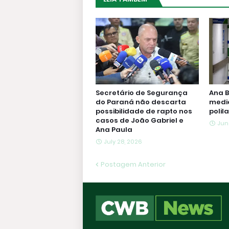
Secretário de Segurança
Ana B
do Paraná não descarta
medi
possibilidade de rapto nos
polil
casos de João Gabriel e
Jun
Ana Paula
July 28, 2026
Postagem Anterior