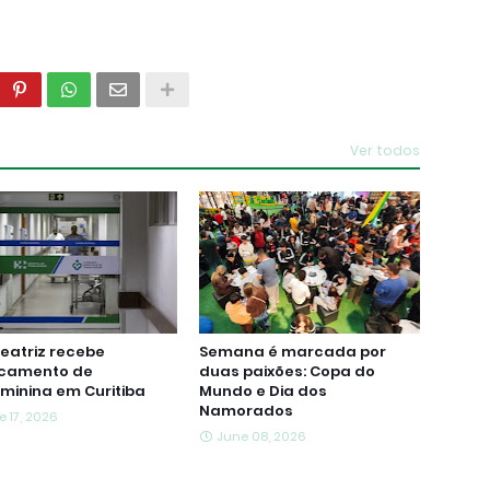
Ver todos
eatriz recebe
Semana é marcada por
camento de
duas paixões: Copa do
aminina em Curitiba
Mundo e Dia dos
Namorados
e 17, 2026
June 08, 2026