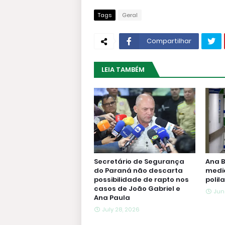
Tags
Geral
Compartilhar
LEIA TAMBÉM
Secretário de Segurança
Ana B
do Paraná não descarta
medi
possibilidade de rapto nos
polil
casos de João Gabriel e
Jun
Ana Paula
July 28, 2026