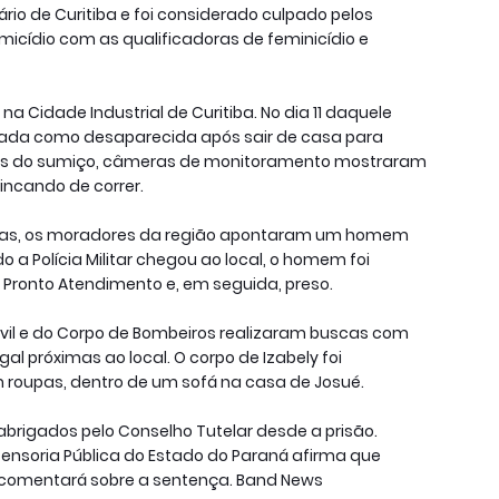
iário de Curitiba e foi considerado culpado pelos
micídio com as qualificadoras de feminicídio e
 Cidade Industrial de Curitiba. No dia 11 daquele
 dada como desaparecida após sair de casa para
s do sumiço, câmeras de monitoramento mostraram
incando de correr.
scas, os moradores da região apontaram um homem
a Polícia Militar chegou ao local, o homem foi
ronto Atendimento e, em seguida, preso.
Civil e do Corpo de Bombeiros realizaram buscas com
l próximas ao local. O corpo de Izabely foi
 roupas, dentro de um sofá na casa de Josué.
brigados pelo Conselho Tutelar desde a prisão.
ensoria Pública do Estado do Paraná afirma que
 comentará sobre a sentença. Band News