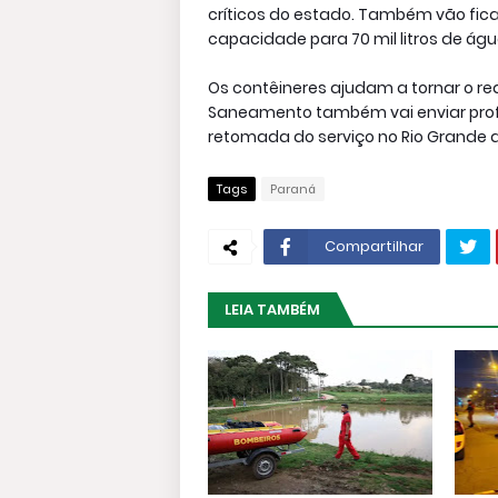
críticos do estado. Também vão fica
capacidade para 70 mil litros de á
Os contêineres ajudam a tornar o r
Saneamento também vai enviar profiss
retomada do serviço no Rio Grande d
Tags
Paraná
Compartilhar
LEIA TAMBÉM