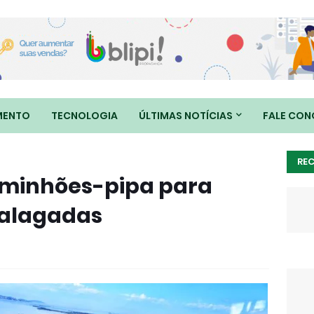
MENTO
TECNOLOGIA
ÚLTIMAS NOTÍCIAS
FALE CO
RE
aminhões-pipa para
 alagadas