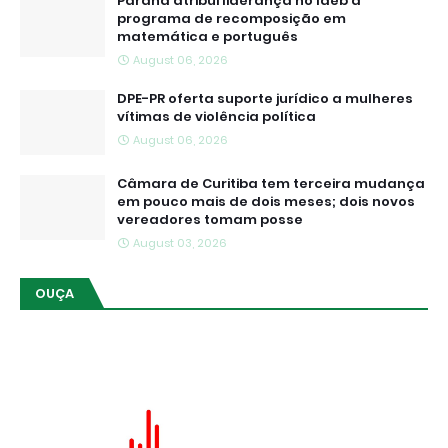
Paraná atribui liderança no Ideb a
programa de recomposição em
matemática e português
August 06, 2026
DPE-PR oferta suporte jurídico a mulheres
vítimas de violência política
August 06, 2026
Câmara de Curitiba tem terceira mudança
em pouco mais de dois meses; dois novos
vereadores tomam posse
August 03, 2026
OUÇA