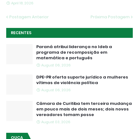
April 18, 2026
Postagem Anterior
Próxima Postagem
RECENTES
Paraná atribui liderança no Ideb a
programa de recomposição em
matemática e português
August 06, 2026
DPE-PR oferta suporte jurídico a mulheres
vítimas de violência política
August 06, 2026
Câmara de Curitiba tem terceira mudança
em pouco mais de dois meses; dois novos
vereadores tomam posse
August 03, 2026
OUÇA