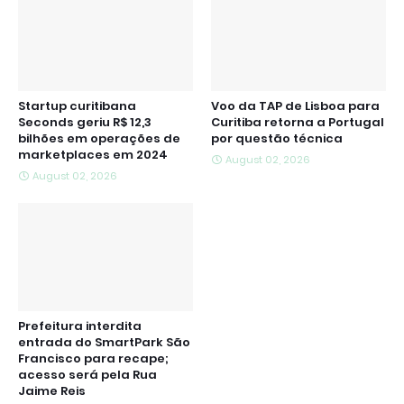
Startup curitibana
Voo da TAP de Lisboa para
Seconds geriu R$ 12,3
Curitiba retorna a Portugal
bilhões em operações de
por questão técnica
marketplaces em 2024
August 02, 2026
August 02, 2026
Prefeitura interdita
entrada do SmartPark São
Francisco para recape;
acesso será pela Rua
Jaime Reis