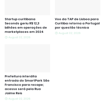
Startup curitibana
Voo da TAP de Lisboa para
Seconds geriu R$ 12,3
Curitiba retorna a Portugal
bilhões em operações de
por questão técnica
marketplaces em 2024
August 02, 2026
August 02, 2026
Prefeitura interdita
entrada do SmartPark São
Francisco para recape;
acesso será pela Rua
Jaime Reis
August 02, 2026