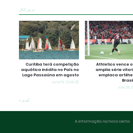
عرض الكل
Curitiba terá competição
Athletico vence o 
aquática inédita no País no
amplia série vitor
Lago Passaúna em agosto
emplaca artilhe
Brasi
June 15, 2026
July 25,
أقدم
A informação na hora certa