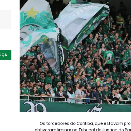
UÇA
Os torcedores do Coritiba, que estavam proi
obtiveram liminar no Tribunal de Justiça do Pa