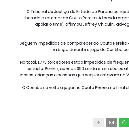
“O Tribunal de Justiça do Estado do Paraná concede
liberada a retornar ao Couto Pereira. A torcida org
apoiar o time”, afirmou Jeffrey Chiquini, advo
Seguem impedidos de comparecer ao Couto Pereira 
na briga durante o jogo do Coritiba co
No total, 1.775 torcedores estão impedidos de frequen
estádio. Porém, apenas 350 ainda eram sócios ativ
idosos, crianças e pessoas que sequer estavam na 
O Coritiba só volta a jogar no Couto Pereira no fina