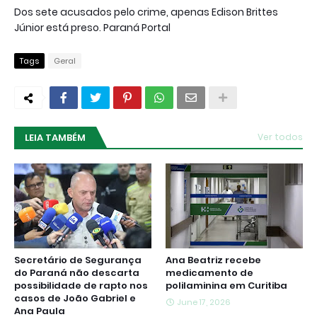
Dos sete acusados pelo crime, apenas Edison Brittes
Júnior está preso. Paraná Portal
Tags
Geral
LEIA TAMBÉM
Ver todos
Secretário de Segurança
Ana Beatriz recebe
do Paraná não descarta
medicamento de
possibilidade de rapto nos
polilaminina em Curitiba
casos de João Gabriel e
June 17, 2026
Ana Paula