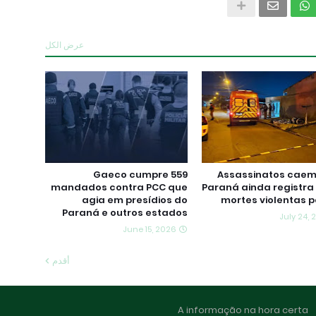
عرض الكل
Gaeco cumpre 559
Assassinatos caem
mandados contra PCC que
Paraná ainda registra
agia em presídios do
mortes violentas p
Paraná e outros estados
July 24,
June 15, 2026
أقدم
A informação na hora certa