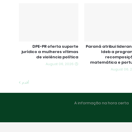
DPE-PR oferta suporte
Paraná atribui lidera
jurídico a mulheres vítimas
Ideb a progra
de violência política
recomposiç
matemática e port
August 06, 2026
August 06, 
أقدم
A informação na hora certa
s
Home
Design b