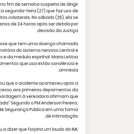
a no fim de semana suspeita de dirigir
ta segunda-feira (27) que faz uso de
s colaterais. No sábado (25), ela se
enos de 24 horas após ser detida por
decisão da Justiça.
r disse que tem uma doença chamada
matória do sistema nervoso central e
os e da medula espinhal. Maria Letícia
camentos que usa estão sonolência e
amnésia.
gou que o acidente aconteceu após a
cesso aos primeiros depoimentos da
a abordagem à vereadora afirmam que
ada” Segundo o PM Anderson Pereira,
rio de Segurança Pública em uma forma
de intimidação.
 a dizer que forjaria um laudo do IML