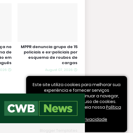
nça no
MPPR denuncia grupo de 15
ma de
policiais e ex-policiais por
ão em
esquema de roubos de
uguês
cargas
2026
August 07, 2026
أحدث
Este site utiliza cookies para melhorar sua
experiência e fornecer serviços
personalizados. Ao continuar a navegar,
você concorda com o uso de cookies.
Para mais informações, leia nossa
Política
.
de Privacidade
Aceitar
y -
Blogger Themes
|
Blogger Templates