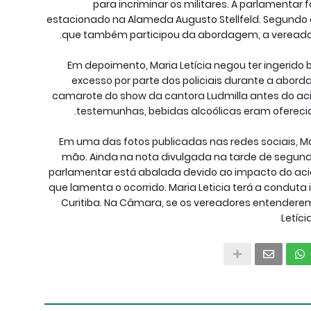
para incriminar os militares. A parlamentar
estacionado na Alameda Augusto Stellfeld. Segundo a 
que também participou da abordagem, a vereadora
Em depoimento, Maria Letícia negou ter ingerido 
excesso por parte dos policiais durante a ab
camarote do show da cantora Ludmilla antes do aci
testemunhas, bebidas alcoólicas eram oferecid
Em uma das fotos publicadas nas redes sociais, M
mão. Ainda na nota divulgada na tarde de segunda
parlamentar está abalada devido ao impacto do acid
que lamenta o ocorrido. Maria Leticia terá a condut
Curitiba. Na Câmara, se os vereadores entendere
Letíc