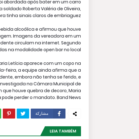
 foi abordada após bater em um carro
soldado Roberta Valéria de Oliveira,
 tinha sinais claros de embriaguez.
bebida alcoólica e afirmou que houve
ordagem. Imagens da vereadora em um
dente circulam na internet. Segundo
as na modalidade open bar no local.
aria Letícia aparece com um copo na
-feira, a equipe ainda afirma que a
ente, embora não tenha se ferido, e
a investigada na Câmara Municipal de
m que houve quebra de decoro, Maria
ia pode perder o mandato. Band News
مشاركة
LEIA TAMBÉM