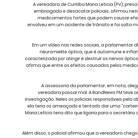
A vereadora de Curitiba Maria Leticia (PV), pres
embriagada e desacatar policiais, afirmou nes
medicamentos fortes que podem causar efeito
envolveu em um acidente de trânsito e foi solta m
Em um vídeo nas redes sociais, a parlamenta
neuromielite óptica, que é autoimune e infla
caracterizada por atingir e destruir os nervos óptic
afirma que entre os efeitos causados pelos medi
A assessoria da parlamentar, em nota, ale
vereadora passar mal. A BandNews FM teve a
investigação. Neles os policiais responsáveis pel
ela teria os ameaçado e tentado dar uma “carteir
Maria Letícia teria dito que ligaria para o secretá
Além disso, o policial afirmou que a vereadora chegou