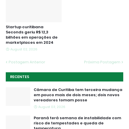
Startup curitibana
Seconds geriu R$ 12,3
bilhões em operações de
marketplaces em 2024
August 02, 2026
Postagem Anterior
Próxima Postagem
RECENTES
Câmara de Curitiba tem terceira mudança
em pouco mais de dois meses; dois novos
vereadores tomam posse
August 03, 2026
Paraná terá semana de instabilidade com
risco de tempestades e queda de
temperatura