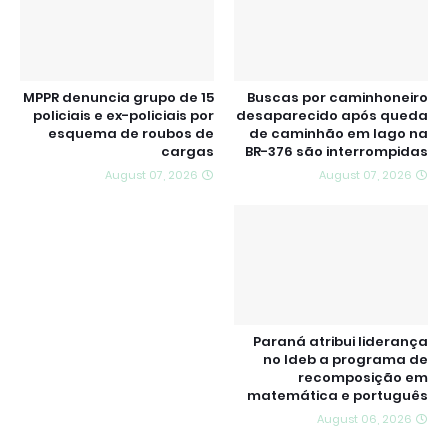
MPPR denuncia grupo de 15
Buscas por caminhoneiro
policiais e ex-policiais por
desaparecido após queda
esquema de roubos de
de caminhão em lago na
cargas
BR-376 são interrompidas
August 07, 2026
August 07, 2026
Paraná atribui liderança
no Ideb a programa de
recomposição em
matemática e português
August 06, 2026