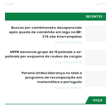
أحدث
أقدم
RECENTES
Buscas por caminhoneiro desaparecido
após queda de caminhão em lago na BR-
376 são interrompidas
August 07, 2026
MPPR denuncia grupo de 15 policiais e ex-
policiais por esquema de roubos de cargas
August 07, 2026
Paraná atribui liderança no Ideb a
programa de recomposição em
matemática e português
August 06, 2026
OUÇA