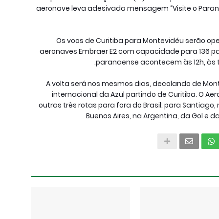
aeronave leva adesivada mensagem “Visite o Paraná”
Os voos de Curitiba para Montevidéu serão o
aeronaves Embraer E2 com capacidade para 136 pa
paranaense acontecem às 12h, às t
A volta será nos mesmos dias, decolando de Monte
internacional da Azul partindo de Curitiba. O A
outras três rotas para fora do Brasil: para Santiago,
Buenos Aires, na Argentina, da Gol e d