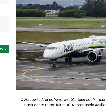
UÇA
O Aeroporto Afonso Pena, em São José dos Pinhais
partir desta terça-feira (31). A companhia Azul 