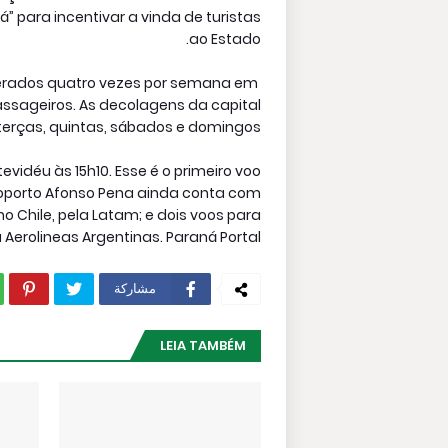
 para incentivar a vinda de turistas
ao Estado.
perados quatro vezes por semana em
ssageiros. As decolagens da capital
erças, quintas, sábados e domingos.
vidéu às 15h10. Esse é o primeiro voo
eroporto Afonso Pena ainda conta com
 no Chile, pela Latam; e dois voos para
a Aerolineas Argentinas. Paraná Portal
مشاركة
LEIA TAMBÉM