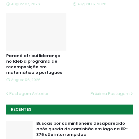
August 07, 2026
August 07, 2026
Paraná atribui liderança
no Ideb a programa de
recomposição em
matemática e português
August 06, 2026
Postagem Anterior
Próxima Postagem
RECENTES
Buscas por caminhoneiro desaparecido
após queda de caminhão em lago na BR-
376 são interrompidas