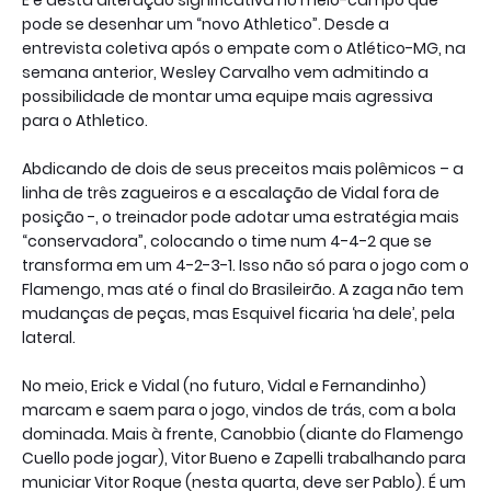
E é desta alteração significativa no meio-campo que
pode se desenhar um “novo Athletico”. Desde a
entrevista coletiva após o empate com o Atlético-MG, na
semana anterior, Wesley Carvalho vem admitindo a
possibilidade de montar uma equipe mais agressiva
para o Athletico.
Abdicando de dois de seus preceitos mais polêmicos – a
linha de três zagueiros e a escalação de Vidal fora de
posição -, o treinador pode adotar uma estratégia mais
“conservadora”, colocando o time num 4-4-2 que se
transforma em um 4-2-3-1. Isso não só para o jogo com o
Flamengo, mas até o final do Brasileirão. A zaga não tem
mudanças de peças, mas Esquivel ficaria ‘na dele’, pela
lateral.
No meio, Erick e Vidal (no futuro, Vidal e Fernandinho)
marcam e saem para o jogo, vindos de trás, com a bola
dominada. Mais à frente, Canobbio (diante do Flamengo
Cuello pode jogar), Vitor Bueno e Zapelli trabalhando para
municiar Vitor Roque (nesta quarta, deve ser Pablo). É um