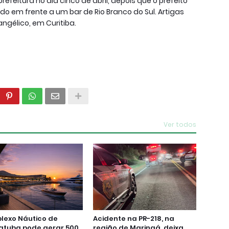
itura no dia cinco de abril, depois que o prefeito
ado em frente a um bar de Rio Branco do Sul. Artigas
ngélico, em Curitiba.
Ver todos
lexo Náutico de
Acidente na PR-218, na
atuba pode gerar 500
região de Maringá, deixa