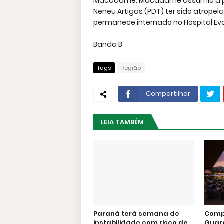
Macadame. Macadame assumiu a prefe
Neneu Artigas (PDT) ter sido atropel
permanece internado no Hospital Eva
Banda B
Tags
Região
Compartilhar
LEIA TAMBÉM
Paraná terá semana de
Comp
instabilidade com risco de
Guar