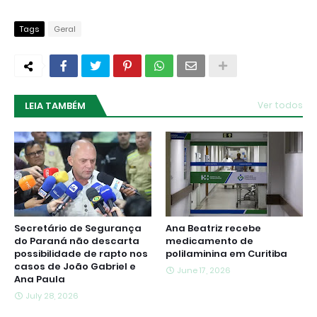
Tags
Geral
LEIA TAMBÉM
Ver todos
Secretário de Segurança
Ana Beatriz recebe
do Paraná não descarta
medicamento de
possibilidade de rapto nos
polilaminina em Curitiba
casos de João Gabriel e
June 17, 2026
Ana Paula
July 28, 2026