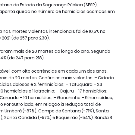
retaria de Estado da Segurança Pública (SESP),
, aponta queda no número de homicídios ocorridos em
as mortes violentas intencionais foi de 10,5% no
 2021 (de 257 para 230).
istraram mais de 20 mortes ao longo do ano. Segundo
74% (de 247 para 218).
tável, com oito ocorrências em cada um dos anos.
mais de 20 mortes. Confira os mais violentos: – Cidade
icídios dolosos e 2 feminicídios; – Tatuquara – 23
19 homicídios e 1 latrocínio; – Cajuru – 17 homicídios; –
io Cercado – 10 homicídios; – Ganchinho – 9 homicídios;
o Por outro lado, em relação à redução total de
am Umbará (-87%), Campo de Santana (-71%), Santa
%), Santa Cândida (-57%) e Boqueirão (-54%). Banda B