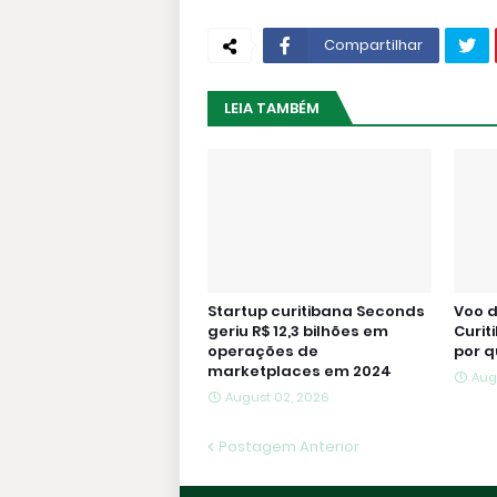
Compartilhar
LEIA TAMBÉM
Startup curitibana Seconds
Voo d
geriu R$ 12,3 bilhões em
Curit
operações de
por q
marketplaces em 2024
Aug
August 02, 2026
Postagem Anterior