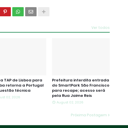
Ver todos
a TAP de Lisboa para
Prefeitura interdita entrada
iba retorna a Portugal
do SmartPark São Francisco
uestão técnica
para recape; acesso será
pela Rua Jaime Reis
ust 02, 2026
August 02, 2026
Próxima Postagem