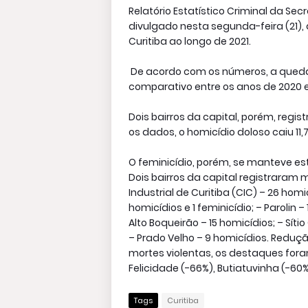
Relatório Estatístico Criminal da Sec
divulgado nesta segunda-feira (21)
Curitiba ao longo de 2021.
De acordo com os números, a queda n
comparativo entre os anos de 2020 e
Dois bairros da capital, porém, reg
os dados, o homicídio doloso caiu 11,
O feminicídio, porém, se manteve es
Dois bairros da capital registraram 
Industrial de Curitiba (CIC) – 26 hom
homicídios e 1 feminicídio; – Parolin – 
Alto Boqueirão – 15 homicídios; – Sít
– Prado Velho – 9 homicídios. Reduçã
mortes violentas, os destaques for
Felicidade (-66%), Butiatuvinha (-60
Tags
Curitiba