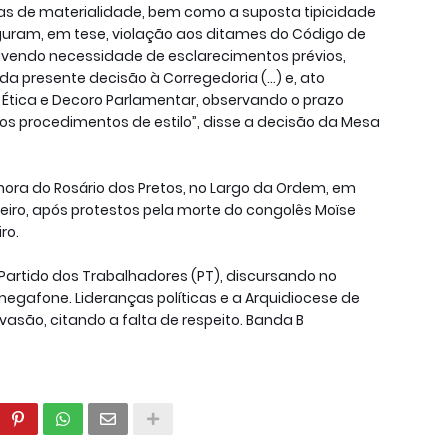
ovas de materialidade, bem como a suposta tipicidade
guram, em tese, violação aos ditames do Código de
havendo necessidade de esclarecimentos prévios,
da presente decisão à Corregedoria (…) e, ato
 Ética e Decoro Parlamentar, observando o prazo
os procedimentos de estilo”, disse a decisão da Mesa
hora do Rosário dos Pretos, no Largo da Ordem, em
reiro, após protestos pela morte do congolês Moïse
ro.
Partido dos Trabalhadores (PT), discursando no
megafone. Lideranças políticas e a Arquidiocese de
vasão, citando a falta de respeito. Banda B