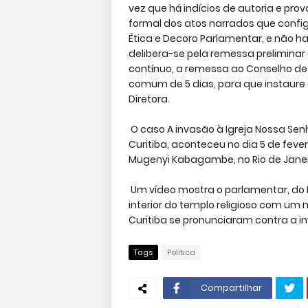
vez que há indícios de autoria e pr
formal dos atos narrados que confi
Ética e Decoro Parlamentar, e não 
delibera-se pela remessa preliminar 
contínuo, a remessa ao Conselho de
comum de 5 dias, para que instaure 
Diretora.
O caso A invasão à Igreja Nossa Sen
Curitiba, aconteceu no dia 5 de feve
Mugenyi Kabagambe, no Rio de Janei
Um vídeo mostra o parlamentar, do 
interior do templo religioso com um 
Curitiba se pronunciaram contra a in
Tags
Politica
Compartilhar