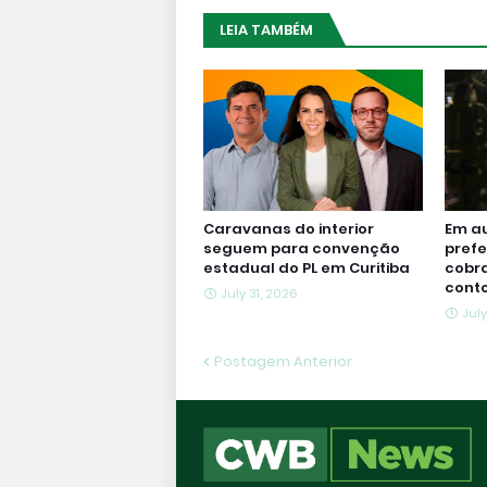
LEIA TAMBÉM
Caravanas do interior
Em au
seguem para convenção
prefe
estadual do PL em Curitiba
cobr
conto
July 31, 2026
July
Postagem Anterior