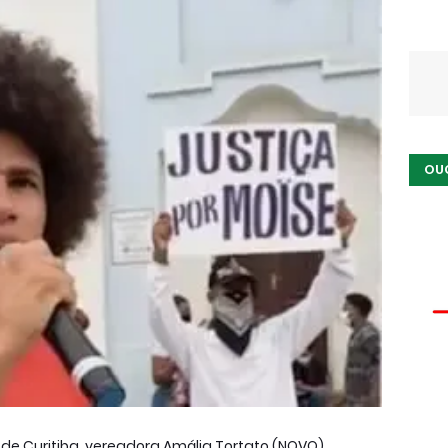
OU
e Curitiba, vereadora Amália Tortato (NOVO),