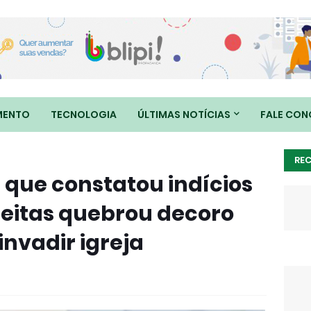
MENTO
TECNOLOGIA
ÚLTIMAS NOTÍCIAS
FALE CO
RE
 que constatou indícios
reitas quebrou decoro
nvadir igreja