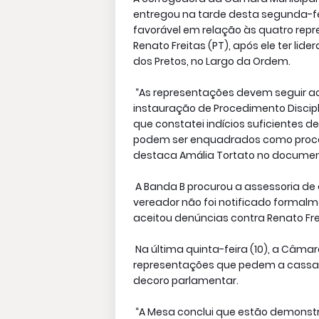
entregou na tarde desta segunda-fei
favorável em relação às quatro re
Renato Freitas (PT), após ele ter li
dos Pretos, no Largo da Ordem.
“As representações devem seguir ao
instauração de Procedimento Discipl
que constatei indícios suficientes d
podem ser enquadrados como proce
destaca Amália Tortato no docume
A Banda B procurou a assessoria de
vereador não foi notificado formalm
aceitou denúncias contra Renato Fre
Na última quinta-feira (10), a Câmar
representações que pedem a cassaçã
decoro parlamentar.
“A Mesa conclui que estão demonstr