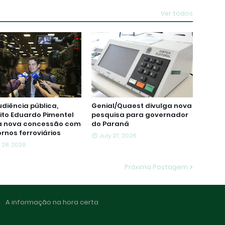
Ver todos
diência pública,
Genial/Quaest divulga nova
ito Eduardo Pimentel
pesquisa para governador
a nova concessão com
do Paraná
rnos ferroviários
July 27, 2026
 28, 2026
Próxima Postagem
A informação na hora certa