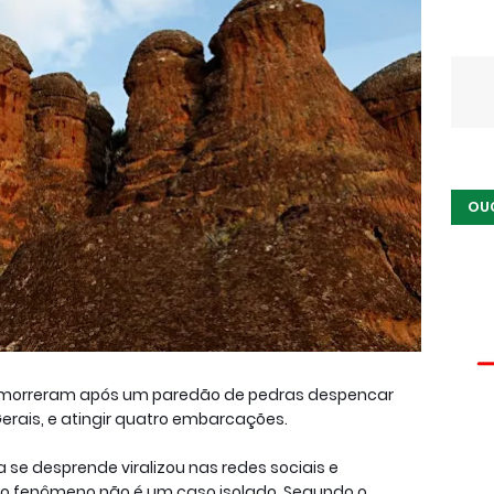
OU
s morreram após um paredão de pedras despencar
Gerais, e atingir quatro embarcações.
se desprende viralizou nas redes sociais e
, o fenômeno não é um caso isolado. Segundo o