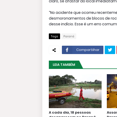
claro, se afastar do local imediata
“No acidente que ocorreu recenteme
desmoronamentos de blocos de roch
desse indício. Esse é um erro comum”,
Tags
Paraná
Compartilhar
LEIA TAMBÉM
A cada dia, 18 pessoas
Assa