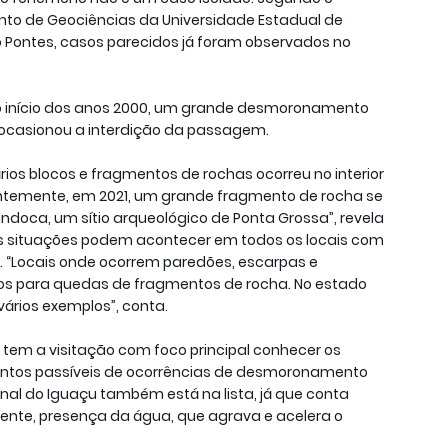
to de Geociências da Universidade Estadual de
o Pontes, casos parecidos já foram observados no
 no início dos anos 2000, um grande desmoronamento
e ocasionou a interdição da passagem.
os blocos e fragmentos de rochas ocorreu no interior
entemente, em 2021, um grande fragmento de rocha se
doca, um sítio arqueológico de Ponta Grossa”, revela
as situações podem acontecer em todos os locais com
 “Locais onde ocorrem paredões, escarpas e
os para quedas de fragmentos de rocha. No estado
ários exemplos”, conta.
e tem a visitação com foco principal conhecer os
ontos passíveis de ocorrências de desmoronamento
onal do Iguaçu também está na lista, já que conta
ente, presença da água, que agrava e acelera o