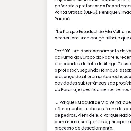
geógrafo e professor do Departamen
Ponta Grossa (UEPG), Henrique Simã
Paraná.
“No Parque Estadual de Vila Velha,
ocorreu em uma antiga trilha, o qu
Em 2010, um desmoronamento de vári
da Furna do Buraco do Padre e, rec
desprendeu do teto do Abrigo Cassan
o professor. Segundo Henrique, ess
presença de afloramentos rochosos.
cavidades subterrâneas são propíci
do Paraná, especificamente, temos v
O Parque Estadual de Vila Velha, qu
afloramentos rochosos, é um dos p
de pedras. Além dele, o Parque Naci
com áreas escarpadas e, principalm
processo de descolamento.