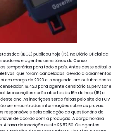
tatística (IBGE) publicou hoje (15), no Diário Oficial da
enseadores e agentes censitários do Censo
s temporárias para todo o país. Antes deste edital, o
 seletivos, que foram cancelados, devido a adiamentos
foi em março de 2020 e, o segundo, em outubro deste
ecenseador, 18.420 para agente censitário supervisor e
l. As inscrições serão abertas às 16h de hoje (15) e
ste ano. As inscrições serão feitas pelo site da FGV
o ser encontradas informações sobre as provas.
os responsáveis pela aplicação do questionário do
variável de acordo com a produção. A carga horária
 A taxa de inscrição custa R$ 57,50. Os agentes