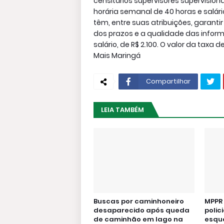
censitários supervisores supervisio
horária semanal de 40 horas e salário
têm, entre suas atribuições, garantir
dos prazos e a qualidade das inform
salário, de R$ 2.100. O valor da taxa
Mais Maringá
Compartilhar
LEIA TAMBÉM
Buscas por caminhoneiro
MPPR 
desaparecido após queda
polici
de caminhão em lago na
esqu