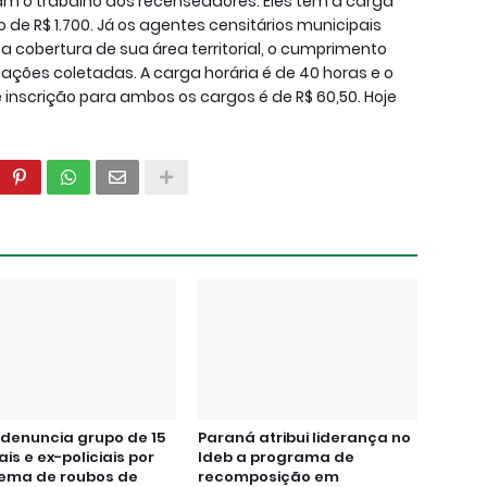
nam o trabalho dos recenseadores. Eles têm a carga
 de R$ 1.700. Já os agentes censitários municipais
 a cobertura de sua área territorial, o cumprimento
ações coletadas. A carga horária é de 40 horas e o
 de inscrição para ambos os cargos é de R$ 60,50. Hoje
denuncia grupo de 15
Paraná atribui liderança no
ais e ex-policiais por
Ideb a programa de
ema de roubos de
recomposição em