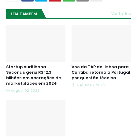
LEIA TAMBÉM
Ver todos
Startup curitibana
Voo da TAP de Lisboa para
Seconds geriu R$ 12,3
Curitiba retorna a Portugal
bilhões em operações de
por questão técnica
marketplaces em 2024
August 02, 2026
August 02, 2026