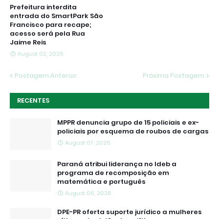
Prefeitura interdita
entrada do SmartPark São
Francisco para recape;
acesso será pela Rua
Jaime Reis
August 02, 2026
Postagem Anterior
Próxima Postagem
RECENTES
MPPR denuncia grupo de 15 policiais e ex-
policiais por esquema de roubos de cargas
August 07, 2026
Paraná atribui liderança no Ideb a
programa de recomposição em
matemática e português
August 06, 2026
DPE-PR oferta suporte jurídico a mulheres