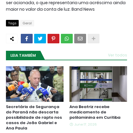
ser acionada, o que representaria uma acréscimo ainda
maior no valor da conta de luz. Band News
Tags
Geral
LEIA TAMBÉM
Ver todos
Secretário de Segurança
Ana Beatriz recebe
do Paraná não descarta
medicamento de
possibilidade de rapto nos
polilaminina em Curitiba
casos de João Gabriel e
June 17, 2026
Ana Paula