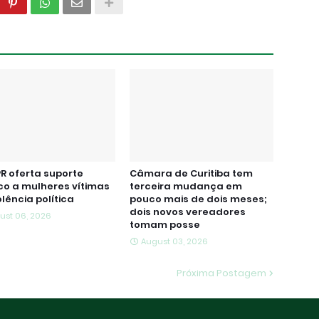
R oferta suporte
Câmara de Curitiba tem
ico a mulheres vítimas
terceira mudança em
olência política
pouco mais de dois meses;
dois novos vereadores
ust 06, 2026
tomam posse
August 03, 2026
Próxima Postagem