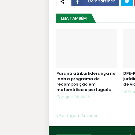
Compartilhar
LEIA TAMBÉM
Paraná atribui liderança no
DPE-P
Ideb a programa de
juríd
recomposição em
de vi
matemática e português
Aug
August 06, 2026
Postagem Anterior