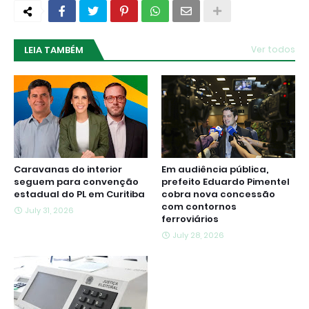
LEIA TAMBÉM
Ver todos
Caravanas do interior
Em audiência pública,
seguem para convenção
prefeito Eduardo Pimentel
estadual do PL em Curitiba
cobra nova concessão
com contornos
July 31, 2026
ferroviários
July 28, 2026