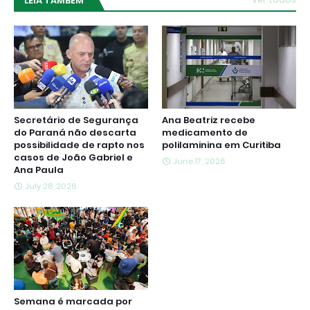
LEIA TAMBÉM
Secretário de Segurança
Ana Beatriz recebe
do Paraná não descarta
medicamento de
possibilidade de rapto nos
polilaminina em Curitiba
casos de João Gabriel e
June 17, 2026
Ana Paula
July 28, 2026
Semana é marcada por