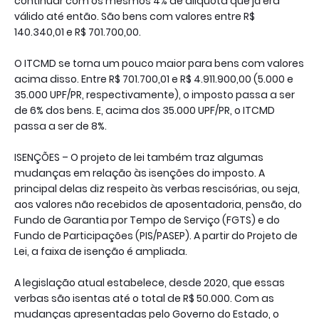
continuar com os mesmos 4% de alíquota que já era
válido até então. São bens com valores entre R$
140.340,01 e R$ 701.700,00.
O ITCMD se torna um pouco maior para bens com valores
acima disso. Entre R$ 701.700,01 e R$ 4.911.900,00 (5.000 e
35.000 UPF/PR, respectivamente), o imposto passa a ser
de 6% dos bens. E, acima dos 35.000 UPF/PR, o ITCMD
passa a ser de 8%.
ISENÇÕES – O projeto de lei também traz algumas
mudanças em relação às isenções do imposto. A
principal delas diz respeito às verbas rescisórias, ou seja,
aos valores não recebidos de aposentadoria, pensão, do
Fundo de Garantia por Tempo de Serviço (FGTS) e do
Fundo de Participações (PIS/PASEP). A partir do Projeto de
Lei, a faixa de isenção é ampliada.
A legislação atual estabelece, desde 2020, que essas
verbas são isentas até o total de R$ 50.000. Com as
mudanças apresentadas pelo Governo do Estado, o