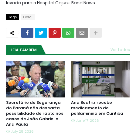
levada para o Hospital Cajuru. Band News
Tags
Geral
LEIA TAMBÉM
Ver todos
Secretário de Segurança
Ana Beatriz recebe
do Paraná não descarta
medicamento de
possibilidade de rapto nos
polilaminina em Curitiba
casos de João Gabriel e
June 17, 2026
Ana Paula
July 28, 2026