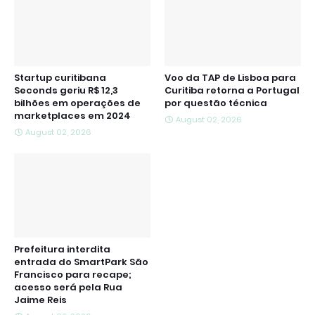
Startup curitibana
Voo da TAP de Lisboa para
Seconds geriu R$ 12,3
Curitiba retorna a Portugal
bilhões em operações de
por questão técnica
marketplaces em 2024
August 02, 2026
August 02, 2026
Prefeitura interdita
entrada do SmartPark São
Francisco para recape;
acesso será pela Rua
Jaime Reis