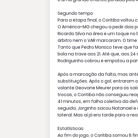
Segundo tempo
Para a etapa final, o Coritiba voltou
O América-MG chegou a pedir dois p
Ricardo Silva na área e um toque no
árbitro nem o VAR marcaram. O time
Tanto que Pedro Morisco teve que fa
bola na trave aos 21. Até que, aos 24
Rodriguinho cobrou e empatou a par
Após a marcação da falta, mas antes
substituições. Após o gol, entraram o
volante Geovane Meurer para as saíd
trocas, o Coritiba não conseguiu rea
41 minutos, em falha coletiva da de
seguida, Jorginho sacou Natanael e 
lateral. Mas aí já era tarde para a re
Estatísticas
Ao fim do jogo, o Coritiba somou 6 fi