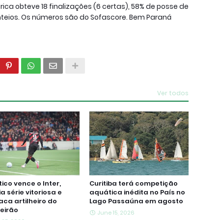
ica obteve 18 finalizações (6 certas), 58% de posse de
nteios. Os números são do Sofascore. Bem Paraná
Ver todos
tico vence o Inter,
Curitiba terá competição
a série vitoriosa e
aquática inédita no País no
ca artilheiro do
Lago Passaúna em agosto
leirão
June 15, 2026