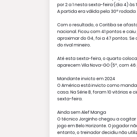
por 2 a 1 nesta sexta-feira (dia 4) à
A partida era válida pela 30ª rodada 
Com o resultado, o Coritiba se afast
nacional. Ficou com 41 pontos e caiu
aproximar do G4, foi a 47 pontos. Se
do rival mineiro.
Até esta sexta-feira, o quarto coloc
aparecem Vila Nova-GO (5º, com 46 p
Mandante invicto em 2024
O América está invicto como mandan
casa. Na Série B, foram 10 vitórias 
sexta-feira.
Ainda sem Alef Manga
O técnico Jorginho chegou a cogitar 
jogo em Belo Horizonte. O jogador 
entanto, o treinador decidiu não uti