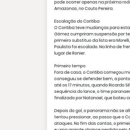
pode ocorrer apenas na próxima rod
Amazonas, no Couto Pereira.
Escalação do Coritiba
O Coritiba teve mudanças para esta 
Gómez cumpriram suspensão por ter
primeiro substituo da lista era Morelli
Paulista foi escalado. Na linha de f
lugar de Ronier.
Primeiro tempo
Fora de casa, o Coritiba começou ma
conseguiu se defender bem, a ponto
até os 17 minutos, quando Ricardo S
sequência do lance, o time paranaen
finalizado por Natanael, que bateu c
Depois do gol, o panorama não se al
tentou pressionar, ao passo que o C
ataques. No fim das contas, o primei
e uma grande chance perdida pelo A