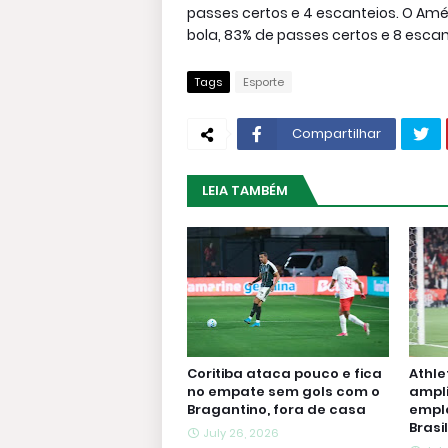
passes certos e 4 escanteios. O Amér
bola, 83% de passes certos e 8 esca
Tags
Esporte
Compartilhar
LEIA TAMBÉM
Coritiba ataca pouco e fica
Athle
no empate sem gols com o
ampli
Bragantino, fora de casa
empla
Brasi
July 26, 2026