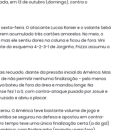
ada, em 13 de outubro (domingo), contra o
sexta-feira. O atacante Lucas Ronier e o volante Sebá
em acumulado três cartões amarelos. No meio, o
, mas ele sentiu dores na coluna e ficou de fora. Vini
rente do esquema 4-2-3-1 de Jorginho, Frizzo assumiu o
is recuado, diante da pressão inicial do América. Mas
 de não permitir nenhuma finalização – pelo menos
ilva bateu de fora da área e mandou longe. Na
se fez 1 a 0, com contra-ataque puxado por Josué e
ruzado e abriu o placar.
terou. O América teve bastante volume de jogo e
oritiba se segurou na defesa e apostou em contra-
ro tempo teve uma única finalização certa (a do gol)
mérica, com Rodriguinho (mandou para fora).