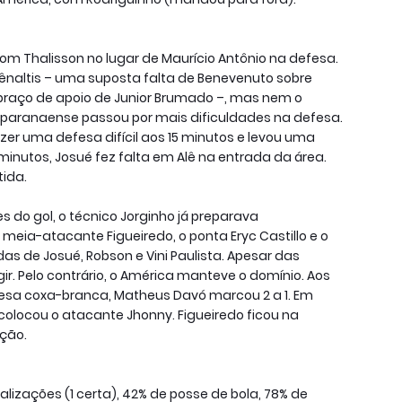
 com Thalisson no lugar de Maurício Antônio na defesa.
ênaltis – uma suposta falta de Benevenuto sobre
 braço de apoio de Junior Brumado –, mas nem o
 paranaense passou por mais dificuldades na defesa.
zer uma defesa difícil aos 15 minutos e levou uma
 minutos, Josué fez falta em Alê na entrada da área.
tida.
 do gol, o técnico Jorginho já preparava
 meia-atacante Figueiredo, o ponta Eryc Castillo e o
as de Josué, Robson e Vini Paulista. Apesar das
gir. Pelo contrário, o América manteve o domínio. Aos
fesa coxa-branca, Matheus Davó marcou 2 a 1. Em
colocou o atacante Jhonny. Figueiredo ficou na
ação.
nalizações (1 certa), 42% de posse de bola, 78% de