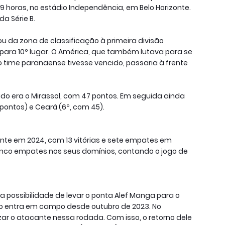
s 19 horas, no estádio Independência, em Belo Horizonte.
da Série B.
ou da zona de classificação à primeira divisão
 para 10º lugar. O América, que também lutava para se
 o time paranaense tivesse vencido, passaria à frente
ado era o Mirassol, com 47 pontos. Em seguida ainda
ontos) e Ceará (6º, com 45).
te em 2024, com 13 vitórias e sete empates em
e cinco empates nos seus domínios, contando o jogo de
a possibilidade de levar o ponta Alef Manga para o
não entra em campo desde outubro de 2023. No
lizar o atacante nessa rodada. Com isso, o retorno dele