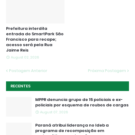
Prefeitura interdita
entrada do SmartPark São
Francisco para recape;
acesso será pela Rua
Jaime Reis
August 02, 2026
Postagem Anterior
Próxima Postagem
RECENTES
MPPR denuncia grupo de 15 policiais e ex-
policiais por esquema de roubos de cargas
August 07, 2026
Paraná atribui liderança no Ideb a
programa de recomposição em