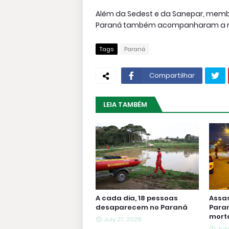
Além da Sedest e da Sanepar, membro
Paraná também acompanharam a re
Tags
Paraná
Compartilhar
LEIA TAMBÉM
A cada dia, 18 pessoas
Assa
desaparecem no Paraná
Paran
morte
July 27, 2026
July