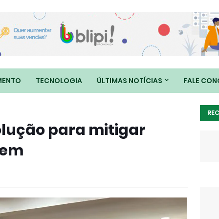
MENTO
TECNOLOGIA
ÚLTIMAS NOTÍCIAS
FALE CO
RE
olução para mitigar
gem