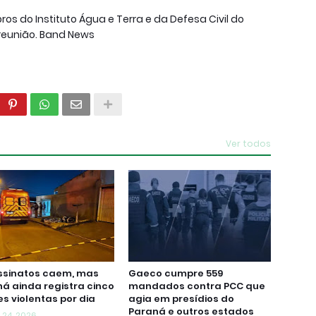
s do Instituto Água e Terra e da Defesa Civil do
união. Band News
Ver todos
ssinatos caem, mas
Gaeco cumpre 559
á ainda registra cinco
mandados contra PCC que
s violentas por dia
agia em presídios do
Paraná e outros estados
 24, 2026