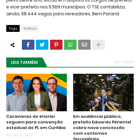
pleito deste ano, estão em disputa os cargos de prefeito
e vice-prefeito nos 5.569 municípios. O TSE contabiliza,
ainda, 58.444 vagas para vereadores. Bem Paraná
Tags
Politica
LEIA TAMBÉM
Ver todos
Caravanas do interior
Em audiência pública,
seguem para convenção
prefeito Eduardo Pimentel
estadual do PL em Curitiba
cobra nova concessão
com contornos
July 31, 2026
ferroviários