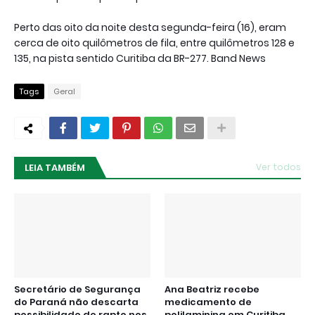
Perto das oito da noite desta segunda-feira (16), eram
cerca de oito quilômetros de fila, entre quilômetros 128 e
135, na pista sentido Curitiba da BR-277. Band News
Tags
Geral
LEIA TAMBÉM
Ver todos
Secretário de Segurança
Ana Beatriz recebe
do Paraná não descarta
medicamento de
possibilidade de rapto nos
polilaminina em Curitiba